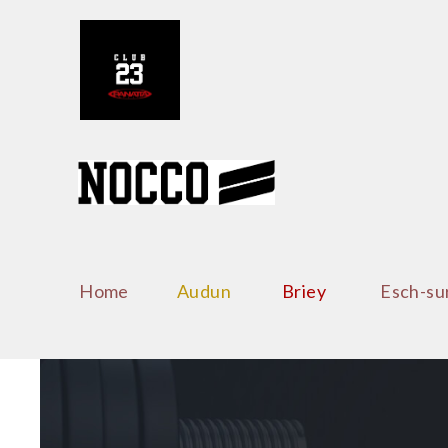
Home
Audun
Briey
Esch-su