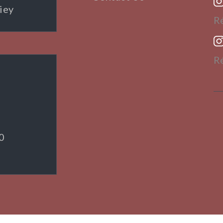
iey
R
R
0