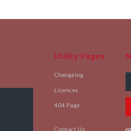
Utility Pages
N
Changelog
Licences
404 Page
Protected
Contact Us