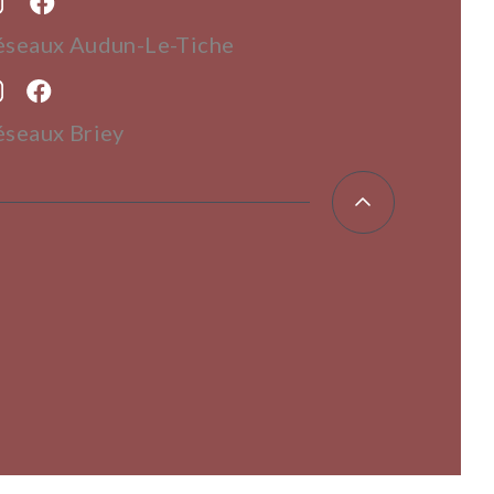
éseaux Audun-Le-Tiche
éseaux Briey