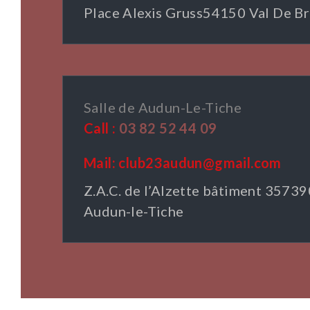
Place Alexis Gruss54150 Val De Br
Salle de Audun-Le-Tiche
Call :
03 82 52 44 09
Mail: club23audun@gmail.com
Z.A.C. de l’Alzette bâtiment 35739
Audun-le-Tiche