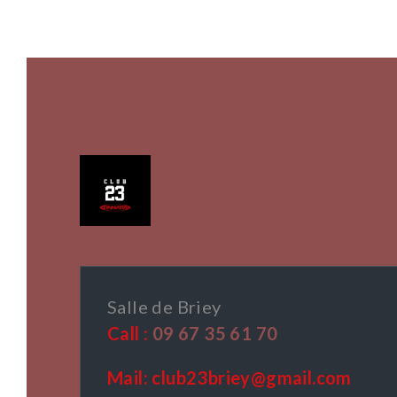
Salle de Briey
Call :
09 67 35 61 70
Mail: club23briey@gmail.com