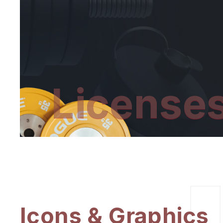
License
Icons & Graphics